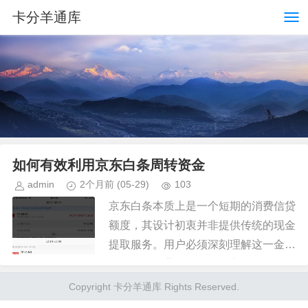
卡分羊通库
如何有效利用京东白条周转资金
admin
2个月前
(05-29)
103
京东白条本质上是一个短期的消费信贷
额度，其设计初衷并非提供传统的现金
提取服务。用户必须深刻理解这一金融
属性：白条背后的每一笔交易，都是一
次消费行为的延伸，而非余额的透支。
Copyright 卡分羊通库 Rights Reserved.
因此，谈及“提取现金”，更准确...