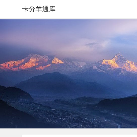
卡分羊通库