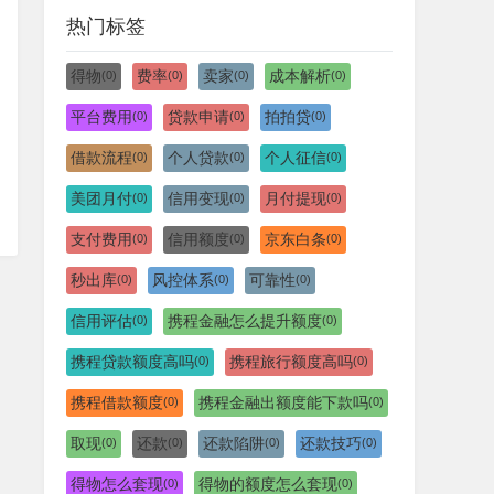
热门标签
得物
费率
卖家
成本解析
(0)
(0)
(0)
(0)
平台费用
贷款申请
拍拍贷
(0)
(0)
(0)
借款流程
个人贷款
个人征信
(0)
(0)
(0)
美团月付
信用变现
月付提现
(0)
(0)
(0)
支付费用
信用额度
京东白条
(0)
(0)
(0)
秒出库
风控体系
可靠性
(0)
(0)
(0)
信用评估
携程金融怎么提升额度
(0)
(0)
携程贷款额度高吗
携程旅行额度高吗
(0)
(0)
携程借款额度
携程金融出额度能下款吗
(0)
(0)
取现
还款
还款陷阱
还款技巧
(0)
(0)
(0)
(0)
得物怎么套现
得物的额度怎么套现
(0)
(0)