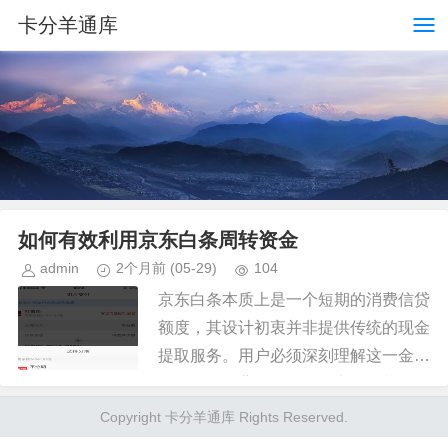
卡分羊通库
如何有效利用京东白条周转资金
admin
2个月前
(05-29)
104
京东白条本质上是一个短期的消费信贷
额度，其设计初衷并非提供传统的现金
提取服务。用户必须深刻理解这一金融
属性：白条背后的每一笔交易，都是一
次消费行为的延伸，而非余额的透支。
Copyright 卡分羊通库 Rights Reserved.
因此，谈及“提取现金”，更准确...