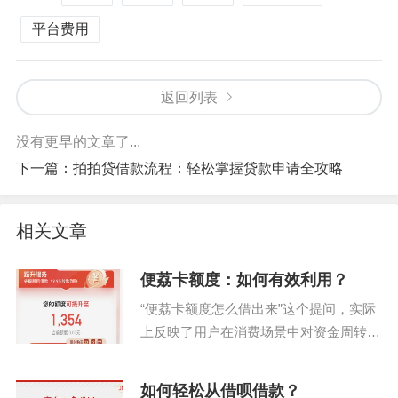
平台费用
返回列表
没有更早的文章了...
下一篇：
拍拍贷借款流程：轻松掌握贷款申请全攻略
相关文章
便荔卡额度：如何有效利用？
“便荔卡额度怎么借出来”这个提问，实际
上反映了用户在消费场景中对资金周转的
需求，以及对现有金融工具的利用方式的
探索。简单地把“便荔卡”的额度直接“借出
如何轻松从借呗借款？