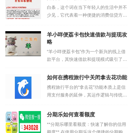
来”并不存在，因为“便荔卡”本质上是银行
白条，这个词在当下年轻人的生活中并不
或金融机构...
少见，它代表着一种便捷的消费信贷方
式，而“借呗”则是蚂蚁集团推出的个人信
用贷款产品，二者在功能上有相似之处，
羊小咩便荔卡包快速借款与提现攻
但具体操作和产品设计不尽相同。如果你
略
所说的“白条”是指“...
“羊小咩便荔卡包”作为一个新兴的线上借
款平台，其快速借款和提现模式吸引了大
量用户的关注。然而，快速借贷本身固有
的风险需要用户深刻理解并谨慎对待。核
如何在携程旅行中关闭拿去花功能
心在于，速度的背后往往意味着更高的利
携程旅行平台的“拿去花”功能本质上是信
息和更严格的还款压...
用支付服务的延伸，其运作逻辑与传统分
期付款存在本质差异。该功能通过用户授
权获取消费数据，结合第三方风控模型生
分期乐如何查看额度
成信用额度，本质上构建了用户与平台之
**分期乐哪里看额度：快速了解你的信用
间的新型债权关系。...
额度** 在使用分期乐这个便捷的分期购物