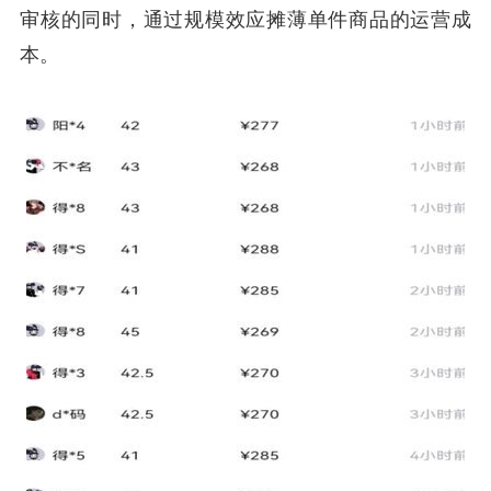
审核的同时，通过规模效应摊薄单件商品的运营成
本。