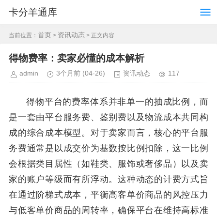
卡分羊通库
首页
资讯动态
当前位置：
>
> 正文内容
得物费率：卖家必懂的成本解析
admin
3个月前
(04-26)
资讯动态
117
得物平台的费率体系并非单一的抽成比例，而
是一套由平台服务费、鉴别费以及物流成本共同构
成的综合成本模型。对于卖家而言，核心的平台服
务费通常是以成交价为基数按比例扣除，这一比例
会根据类目属性（如鞋类、服饰或奢侈品）以及卖
家的账户等级而有所浮动。这种动态的计费方式旨
在通过阶梯式成本，平衡高客单价商品的风控压力
与低客单价商品的周转率，确保平台在维持高标准