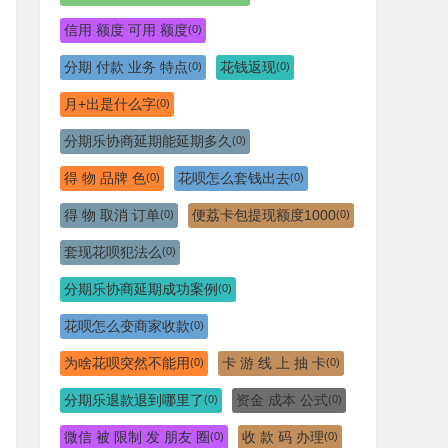
信用 额度 可用 额度
(0)
分期 付款 业务 特点
花钱返现
(0)
(0)
月+出是什么字
(0)
分期乐协商延期能延期多久
(0)
得 物 品牌 色
花呗怎么套钱出去
(0)
(0)
得 物 取消 订单
便荔卡包提现额度1000
(0)
(0)
套现花呗犯法么
(0)
分期乐协商延期成功案例
(0)
花呗怎么变商家收款
(0)
为啥花呗突然不能用
卡 游 线 上 抽 卡
(0)
(0)
分期乐退款退到哪里了
资金 成本 公式
(0)
(0)
微信 被 限制 发 朋友 圈
收 款 码 办理
(0)
(0)