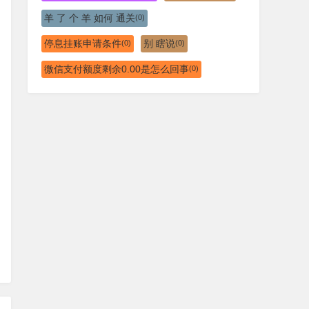
羊 了 个 羊 如何 通关
(0)
停息挂账申请条件
别 瞎说
(0)
(0)
微信支付额度剩余0.00是怎么回事
(0)