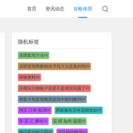
首页
资讯动态
攻略推荐
随机标签
花呗套现方法
(0)
花呗变现商家精准寻找方法是真的吗
(0)
得物资料
(0)
分期乐注销账户后是不是就没问题了
(0)
便荔卡包提现额度提现中能到账吗
(0)
淘宝 订单 取消
商家服务没有花呗收款
(0)
(0)
享 买 汇 脚本
花 呗 如何 提现
(0)
(0)
微信新功能分期
供应链的物流
(0)
(0)