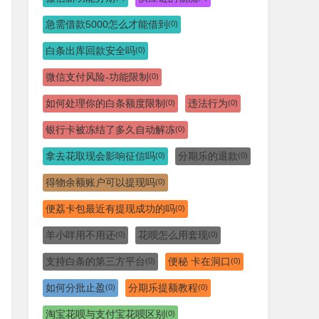
急需借款5000怎么才能借到
(0)
白条出库回款安全吗
(0)
微信支付风险-功能限制
(0)
如何处理你的白条额度限制
违法行为
(0)
(0)
银行卡被冻结了多久自动解冻
(0)
拿去花取现会影响征信吗
分期乐的退款
(0)
(0)
得物余额账户可以提现吗
(0)
便荔卡包最近有提现成功的吗
(0)
羊小咩用不用还
花呗怎么用套现
(0)
(0)
支持白条的第三方平台
便秘 卡在洞口
(0)
(0)
如何分批止盈
分期乐提额教程
(0)
(0)
淘宝花呗与支付宝花呗区别
(0)