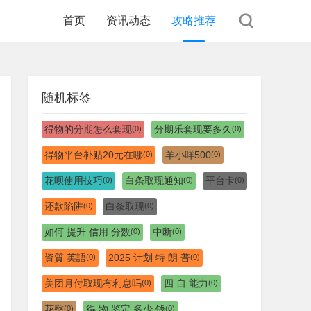
首页
资讯动态
攻略推荐
随机标签
得物的分期怎么套现
分期乐套现要多久
(0)
(0)
得物平台补贴20元在哪
羊小咩500
(0)
(0)
花呗使用技巧
白条取现通知
平台卡
(0)
(0)
(0)
还款陷阱
白条取现
(0)
(0)
如何 提升 信用 分数
中断
(0)
(0)
資質 英語
2025 计划 特 朗 普
(0)
(0)
美团月付取现有利息吗
四 自 能力
(0)
(0)
花壂
得 物 鉴定 多少 钱
(0)
(0)