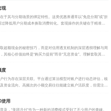
套现
在于其与分期场景的绑定特性。这类优惠券通常以"免息分期"或"折
通过降低用户分期成本换取消费转化。套现操作的关键在于精准匹
取超额现金的秘密技巧，而是对信用透支机制的深层透彻理解与周
，其核心价值始终是“购买力提前”而非“无息资金”。理解套取其资
额度
户行为存在深层关联。平台通过算法模型对账户进行动态评估，核
及资金流向。高频次的小额交易往往能建立账户活跃度，但需注意
.
和使用
普及，“美团月付”作为一种新的消费模式受到了不少用户的青睐。