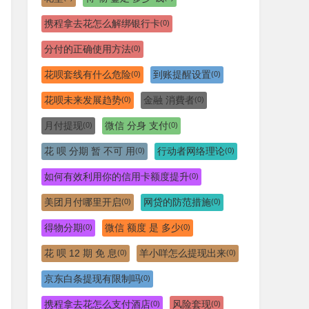
携程拿去花怎么解绑银行卡
(0)
分付的正确使用方法
(0)
花呗套线有什么危险
到账提醒设置
(0)
(0)
花呗未来发展趋势
金融 消費者
(0)
(0)
月付提现
微信 分身 支付
(0)
(0)
花 呗 分期 暂 不可 用
行动者网络理论
(0)
(0)
如何有效利用你的信用卡额度提升
(0)
美团月付哪里开启
网贷的防范措施
(0)
(0)
得物分期
微信 额度 是 多少
(0)
(0)
花 呗 12 期 免 息
羊小咩怎么提现出来
(0)
(0)
京东白条提现有限制吗
(0)
携程拿去花怎么支付酒店
风险套现
(0)
(0)