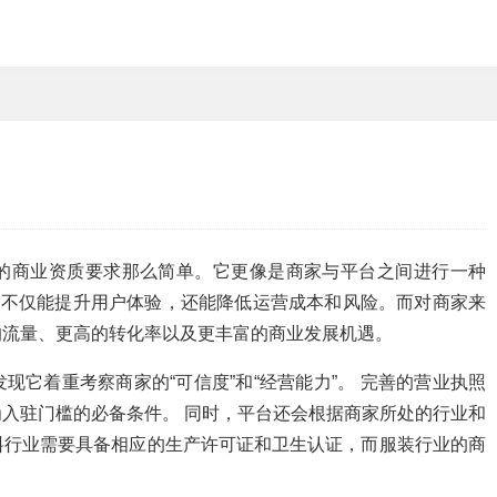
的商业资质要求那么简单。它更像是商家与平台之间进行一种
家不仅能提升用户体验，还能降低运营成本和风险。而对商家来
的流量、更高的转化率以及更丰富的商业发展机遇。
它着重考察商家的“可信度”和“经营能力”。 完善的营业执照
入驻门槛的必备条件。 同时，平台还会根据商家所处的行业和
料行业需要具备相应的生产许可证和卫生认证，而服装行业的商