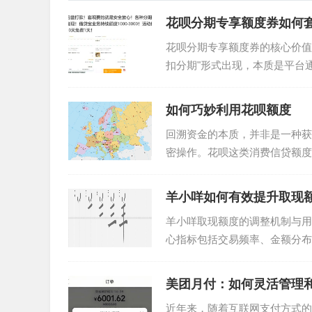
花呗分期专享额度券如何
花呗分期专享额度券的核心价值
扣分期"形式出现，本质是平台
配券种与消费场景，例如在...
如何巧妙利用花呗额度
回溯资金的本质，并非是一种获
密操作。花呗这类消费信贷额度
金流，首先必须抛弃“套现...
羊小咩如何有效提升取现
羊小咩取现额度的调整机制与用
心指标包括交易频率、金额分布
单笔金额与总提现额的配比关系..
美团月付：如何灵活管理
近年来，随着互联网支付方式的