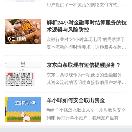
用户提供了一种灵活的购物支付方式。然
而，在实际操作中，不少用户会发现自己
的可用额度似乎受到一定限制或未能完全
解析24小时金融即时结算服务的技
解锁，这引发了关于如何最大化利用其授
术逻辑与风险防控
信额度的一系列讨论和...
金融行业对“24小时套现电话”的需求源于
资本流动的即时性要求，这种服务在跨境
交易、大宗商品采购等场景中尤为关键。
其运作逻辑建立在多重技术验证基础上，
京东白条取现有短信提醒服务？
包括实时汇率换算、反洗钱系统触发和资
京东白条取现作为一项便捷的金融服务，
金路径追踪，而非...
其资金流转的透明度直接影响用户对平台
的信任度。根据京东金融的运营规则，用
户在通过白条额度提现时，系统会通过短
羊小咩如何安全取出资金
信渠道同步资金变动信息。这种通知机制
### 羊小钱怎么取出来？一步步教你安全
并非简单的流程告知，...
到账 你打开羊小账户，看到账户里有一
笔不小的余额，心里想着：这笔钱什么时