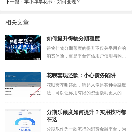
下一篇：
羊小咩享花卡：如何变现？
相关文章
如何提升得物分期额度
得物佳物分期额度的提升不仅关乎用户的
消费体验，更是平台评估用户信用与购买
力的重要指标。要想让自己的分期额度有
所增长，首先需要了解影响这一数值的关
花呗套现还款：小心债务陷阱
键因素。通常情况下，用户的支付历史、
花呗套花呗还款，听起来像是某种金融魔
交易频率以及账户活跃...
法，可以让你用有限的资金撬动更大的杠
杆。表面上看，确实如此：借入一笔款项
用于偿还另一笔利息更高的贷款，看似能
分期乐额度如何提升？实用技巧都
降低整体成本。然而，这种看似聪明的策
在这
略背后，潜藏着巨大的...
分期乐作为一款流行的消费金融平台，为